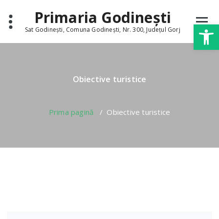
Skip
conținut
Primaria Godinești
to
Deschide b
content
Sat Godinești, Comuna Godinești, Nr. 300, Județul Gorj
Obiective turistice
Prima pagină
/
Obiective turistice