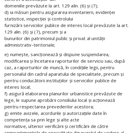
domeniile prevăzute la art. 129 alin. (6) şi (7);
d) ia măsuri pentru asigurarea inventarierii, evidenţei
statistice, inspecţiei şi controlului
furnizării serviciilor publice de interes local prevăzute la art.
129 alin. (6) şi (7), precum şi a
bunurilor din patrimoniul public şi privat al unităţii
administrativ-teritoriale;
e) numeşte, sancţionează şi dispune suspendarea,
modificarea şi încetarea raporturilor de serviciu sau, după
caz, a raporturilor de muncă, în condiţiile legii, pentru
personalul din cadrul aparatului de specialitate, precum şi
pentru conducătorii instituţiilor şi serviciilor publice de
interes local;
f) asigură elaborarea planurilor urbanistice prevăzute de
lege, le supune aprobării consiliului local şi acţionează
pentru respectarea prevederilor acestora;
g) emite avizele, acordurile şi autorizaţiile date în
competenţa sa prin lege şi alte acte
normative, ulterior verificării şi certificării de către
compartimentele de specialitate din punctul de vedere al