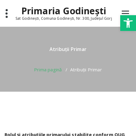
Skip
conținut
Primaria Godinești
to
Deschide b
content
Sat Godinești, Comuna Godinești, Nr. 300, Județul Gorj
Atribuții Primar
Prima pagină
/
Atribuții Primar
Rolul şi atribuţiile primarului stabilite conform OUG