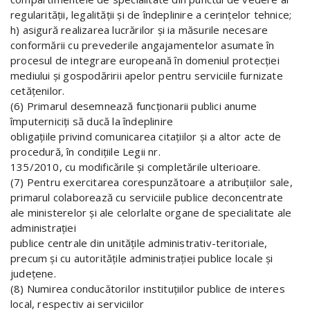
regularităţii, legalităţii şi de îndeplinire a cerinţelor tehnice;
h) asigură realizarea lucrărilor şi ia măsurile necesare
conformării cu prevederile angajamentelor asumate în
procesul de integrare europeană în domeniul protecţiei
mediului şi gospodăririi apelor pentru serviciile furnizate
cetăţenilor.
(6) Primarul desemnează funcţionarii publici anume
împuterniciţi să ducă la îndeplinire
obligaţiile privind comunicarea citaţiilor şi a altor acte de
procedură, în condiţiile Legii nr.
135/2010, cu modificările şi completările ulterioare.
(7) Pentru exercitarea corespunzătoare a atribuţiilor sale,
primarul colaborează cu serviciile publice deconcentrate
ale ministerelor şi ale celorlalte organe de specialitate ale
administraţiei
publice centrale din unităţile administrativ-teritoriale,
precum şi cu autorităţile administraţiei publice locale şi
judeţene.
(8) Numirea conducătorilor instituţiilor publice de interes
local, respectiv ai serviciilor