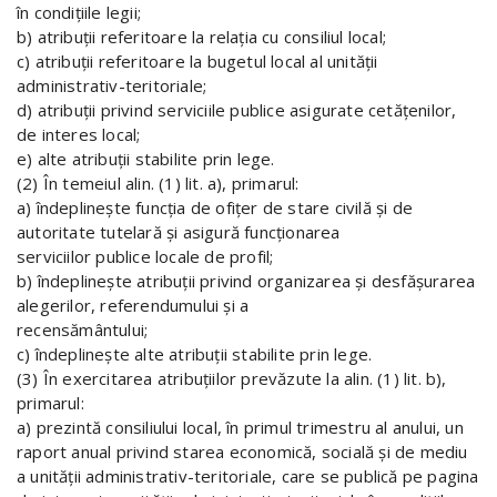
în condiţiile legii;
b) atribuţii referitoare la relaţia cu consiliul local;
c) atribuţii referitoare la bugetul local al unităţii
administrativ-teritoriale;
d) atribuţii privind serviciile publice asigurate cetăţenilor,
de interes local;
e) alte atribuţii stabilite prin lege.
(2) În temeiul alin. (1) lit. a), primarul:
a) îndeplineşte funcţia de ofiţer de stare civilă şi de
autoritate tutelară şi asigură funcţionarea
serviciilor publice locale de profil;
b) îndeplineşte atribuţii privind organizarea şi desfăşurarea
alegerilor, referendumului şi a
recensământului;
c) îndeplineşte alte atribuţii stabilite prin lege.
(3) În exercitarea atribuţiilor prevăzute la alin. (1) lit. b),
primarul:
a) prezintă consiliului local, în primul trimestru al anului, un
raport anual privind starea economică, socială şi de mediu
a unităţii administrativ-teritoriale, care se publică pe pagina