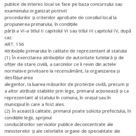
publice de interes local se face pe baza concursului sau
examenului organizat potrivit
procedurilor şi criteriilor aprobate de consiliul local la
propunerea primarului, în condiţiile
părţii a VI-a titlul II capitolul VI sau titlul III capitolul IV, după
caz.
ART. 156
Atribuţiile primarului în calitate de reprezentant al statului
(1) În exercitarea atribuţiilor de autoritate tutelară şi de
ofiţer de stare civilă, a sarcinilor ce îi revin din actele
normative privitoare la recensământ, la organizarea şi
desfăşurarea
alegerilor, la luarea măsurilor de protecţie civilă, precum şi
a altor atribuţii stabilite prin lege, primarul acţionează şi ca
reprezentant al statului în comuna, în oraşul sau în
municipiul în care a fost ales.
(2) În această calitate, primarul poate solicita prefectului, în
condiţiile legii, sprijinul
conducătorilor serviciilor publice deconcentrate ale
ministerelor şi ale celorlalte organe de specialitate ale