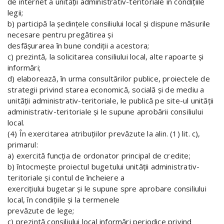
de internet a unităţii administrativ-teritoriale în condiţiile
legii;
b) participă la şedinţele consiliului local şi dispune măsurile
necesare pentru pregătirea şi
desfăşurarea în bune condiţii a acestora;
c) prezintă, la solicitarea consiliului local, alte rapoarte şi
informări;
d) elaborează, în urma consultărilor publice, proiectele de
strategii privind starea economică, socială şi de mediu a
unităţii administrativ-teritoriale, le publică pe site-ul unităţii
administrativ-teritoriale şi le supune aprobării consiliului
local.
(4) În exercitarea atribuţiilor prevăzute la alin. (1) lit. c),
primarul:
a) exercită funcţia de ordonator principal de credite;
b) întocmeşte proiectul bugetului unităţii administrativ-
teritoriale şi contul de încheiere a
exerciţiului bugetar şi le supune spre aprobare consiliului
local, în condiţiile şi la termenele
prevăzute de lege;
c) prezintă consiliului local informări periodice privind