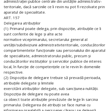
administraţiei publice centrale din unităţile administrativ-
teritoriale, dacă sarcinile ce îi revin nu pot fi rezolvate prin
aparatul de specialitate.
ART. 157
Delegarea atribuţiilor
(1) Primarul poate delega, prin dispoziţie, atribuţiile ce îi
sunt conferite de lege şi alte acte
normative viceprimarului, secretarului general al
unităţii/subdiviziunii administrativteritoriale, conducătorilor
compartimentelor funcţionale sau personalului din aparatul
de specialitate, administratorului public, precum şi
conducătorilor instituţiilor şi serviciilor publice de interes
local, în funcţie de competenţele ce le revin în domeniile
respective.
(2) Dispoziţia de delegare trebuie să prevadă perioada,
atribuţiile delegate şi limitele
exercitării atribuţiilor delegate, sub sancţiunea nulităţii.
Dispoziţia de delegare nu poate avea
ca obiect toate atribuţiile prevăzute de lege în sarcina
primarului. Delegarea de atribuţii se face numai cu
informarea prealabilă a persoanei căreia i se deleagă