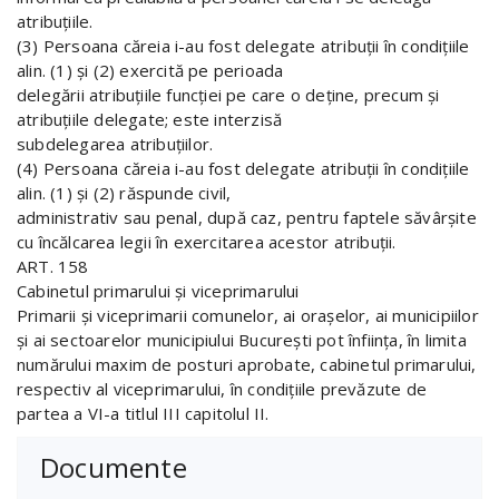
atribuţiile.
(3) Persoana căreia i-au fost delegate atribuţii în condiţiile
alin. (1) şi (2) exercită pe perioada
delegării atribuţiile funcţiei pe care o deţine, precum şi
atribuţiile delegate; este interzisă
subdelegarea atribuţiilor.
(4) Persoana căreia i-au fost delegate atribuţii în condiţiile
alin. (1) şi (2) răspunde civil,
administrativ sau penal, după caz, pentru faptele săvârşite
cu încălcarea legii în exercitarea acestor atribuţii.
ART. 158
Cabinetul primarului şi viceprimarului
Primarii şi viceprimarii comunelor, ai oraşelor, ai municipiilor
şi ai sectoarelor municipiului Bucureşti pot înfiinţa, în limita
numărului maxim de posturi aprobate, cabinetul primarului,
respectiv al viceprimarului, în condiţiile prevăzute de
partea a VI-a titlul III capitolul II.
Documente