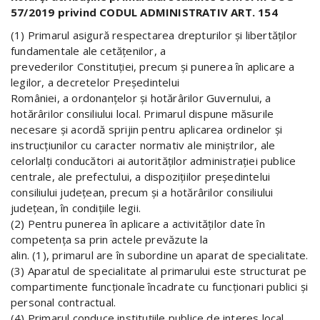
57/2019 privind CODUL ADMINISTRATIV ART. 154
(1) Primarul asigură respectarea drepturilor şi libertăţilor
fundamentale ale cetăţenilor, a
prevederilor Constituţiei, precum şi punerea în aplicare a
legilor, a decretelor Preşedintelui
României, a ordonanţelor şi hotărârilor Guvernului, a
hotărârilor consiliului local. Primarul dispune măsurile
necesare şi acordă sprijin pentru aplicarea ordinelor şi
instrucţiunilor cu caracter normativ ale miniştrilor, ale
celorlalţi conducători ai autorităţilor administraţiei publice
centrale, ale prefectului, a dispoziţiilor preşedintelui
consiliului judeţean, precum şi a hotărârilor consiliului
judeţean, în condiţiile legii.
(2) Pentru punerea în aplicare a activităţilor date în
competenţa sa prin actele prevăzute la
alin. (1), primarul are în subordine un aparat de specialitate.
(3) Aparatul de specialitate al primarului este structurat pe
compartimente funcţionale încadrate cu funcţionari publici şi
personal contractual.
(4) Primarul conduce instituţiile publice de interes local,