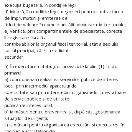
execuţia bugetară, în condiţiile legii;
d) iniţiază, în condiţiile legii, negocieri pentru contractarea
de împrumuturi şi emiterea de
titluri de valoare în numele unităţii administrativ-teritoriale;
e) verifică, prin compartimentele de specialitate, corecta
înregistrare fiscală a
contribuabililor la organul fiscal teritorial, atât a sediului
social principal, cât şi a sediului
secundar.
5) În exercitarea atribuţiilor prevăzute la alin. (1) lit. d),
primarul:
a) coordonează realizarea serviciilor publice de interes
local, prin intermediul aparatului de
specialitate sau prin intermediul organismelor prestatoare
de servicii publice şi de utilitate
publică de interes local;
b) ia măsuri pentru prevenirea şi, după caz, gestionarea
situaţiilor de urgenţă;
c) ia măsuri pentru organizarea executării şi executarea în
concret a activităţilor din