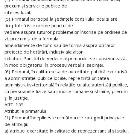
precum şi serviciile publice de
interes local.
(5) Primarul participă la şedinţele consiliului local şi are
dreptul să îşi exprime punctul de
vedere asupra tuturor problemelor înscrise pe ordinea de
zi, precum şi de a formula
amendamente de fond sau de formă asupra oricăror
proiecte de hotărâri, inclusiv ale altor
iniţiatori. Punctul de vedere al primarului se consemnează,
în mod obligatoriu, în procesulverbal al şedinţei.
(6) Primarul, în calitatea sa de autoritate publică executivă
a administraţiei publice locale, reprezintă unitatea
administrativ-teritorială în relaţiile cu alte autorităţi publice,
cu persoanele fizice sau juridice române şi străine, precum
şi în justiţie.
ART. 155
Atribuţiile primarului
(1) Primarul îndeplineşte următoarele categorii principale
de atribuţii:
a) atribuţii exercitate în calitate de reprezentant al statului,