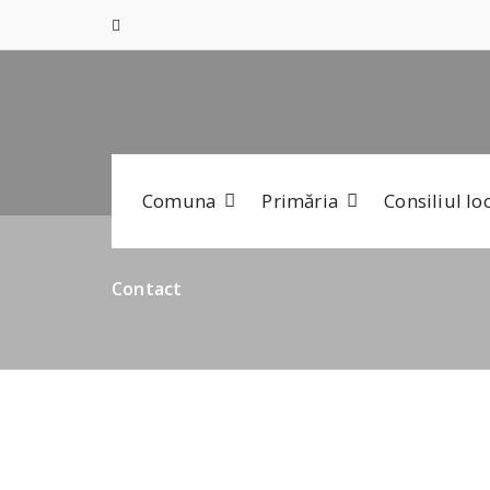
Skip
conținut
to
content
Comuna
Primăria
Consiliul lo
Contact