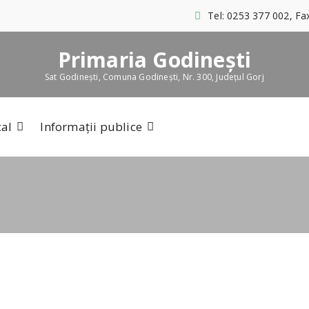
Tel: 0253 377 002, Fa
Primaria Godinești
Sat Godinești, Comuna Godinești, Nr. 300, Județul Gorj
cal
Informații publice