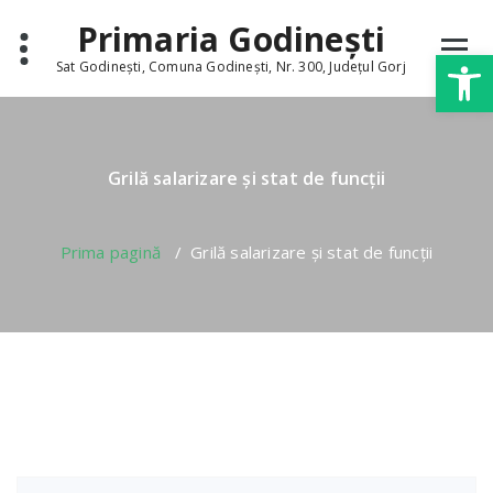
Skip
conținut
Primaria Godinești
to
Deschide b
content
Sat Godinești, Comuna Godinești, Nr. 300, Județul Gorj
Grilă salarizare și stat de funcții
Prima pagină
/
Grilă salarizare și stat de funcții