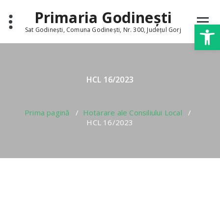
Skip
conținut
Primaria Godinești
to
Deschide b
content
Sat Godinești, Comuna Godinești, Nr. 300, Județul Gorj
HCL 16/2023
Prima pagină
/
Hotarare ale Consiliului Local
/
HCL 16/2023