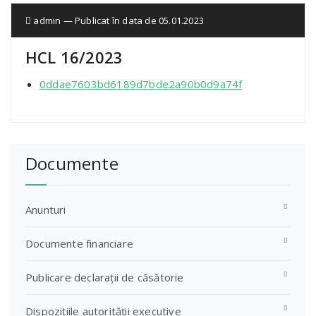
admin — Publicat în data de 05.01.2023
HCL 16/2023
0ddae7603bd6189d7bde2a90b0d9a74f
Documente
Anunturi
Documente financiare
Publicare declarații de căsătorie
Dispozițiile autorității executive