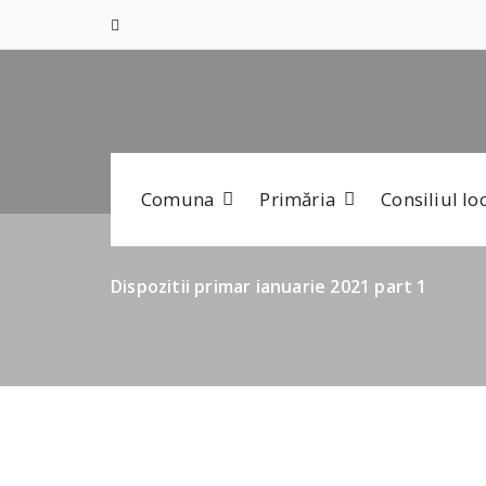
Skip
conținut
to
content
Comuna
Primăria
Consiliul lo
Dispozitii primar ianuarie 2021 part 1