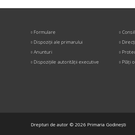
Formulare
Consil
Dispoziții ale primarului
Direcț
Anunturi
Prote
Dispozițiile autorității executive
Plăți 
Drepturi de autor © 2026 Primaria Godinești