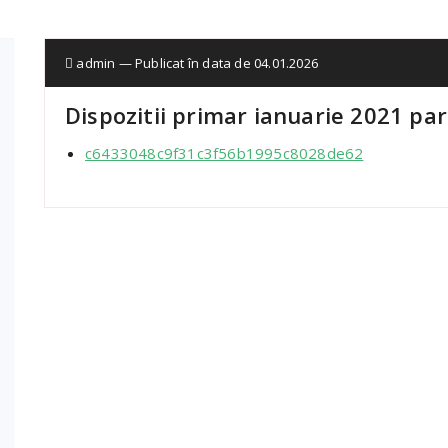
admin — Publicat în data de 04.01.2026
Dispozitii primar ianuarie 2021 par
c6433048c9f31c3f56b1995c8028de62