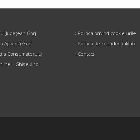
iul Județean Gorj
Politica privind cookie-urile
ia Agricolă Gorj
Politica de confidențialitate
cția Consumatorului
Contact
online – Ghiseul.ro